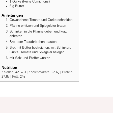
1
Gurke (Feine Cornichons)
5
g
Butter
Anleitungen
Gewaschene Tomate und Gurke schneiden
Pfanne erhitzen und Spiegeleier braten
Schinken in die Pfanne geben und kurz
anbraten
Brot oder Toastbrötchen toasten
Brot mit Butter bestreichen, mit Schinken,
Gurke, Tomate und Spiegelei belegen
mit Salz und Pfeffer würzen
Nutrition
Kalorien:
421
|
Kohlenhydrate:
22.6
|
Protein:
kcal
g
27.8
|
Fett:
24
g
g