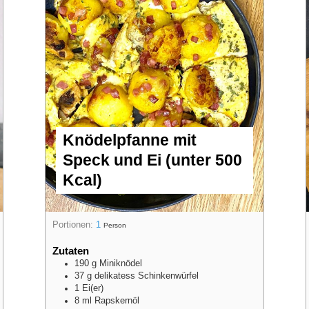
Knödelpfanne mit
Speck und Ei (unter 500
Kcal)
Portionen:
1
Person
Zutaten
190
g
Miniknödel
37
g
delikatess Schinkenwürfel
1
Ei(er)
8
ml
Rapskernöl