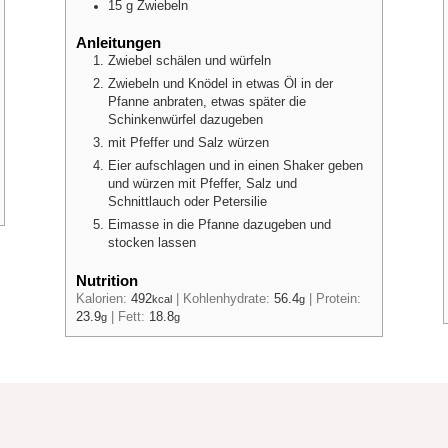
15
g
Zwiebeln
Anleitungen
Zwiebel schälen und würfeln
Zwiebeln und Knödel in etwas Öl in der
Pfanne anbraten, etwas später die
Schinkenwürfel dazugeben
mit Pfeffer und Salz würzen
Eier aufschlagen und in einen Shaker geben
und würzen mit Pfeffer, Salz und
Schnittlauch oder Petersilie
Eimasse in die Pfanne dazugeben und
stocken lassen
Nutrition
Kalorien:
492
|
Kohlenhydrate:
56.4
|
Protein:
kcal
g
23.9
|
Fett:
18.8
g
g