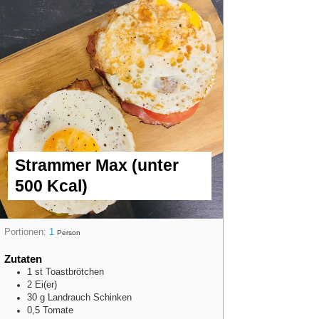
Strammer Max (unter
500 Kcal)
Portionen:
1
Person
Zutaten
1
st
Toastbrötchen
2
Ei(er)
30
g
Landrauch Schinken
0,5
Tomate