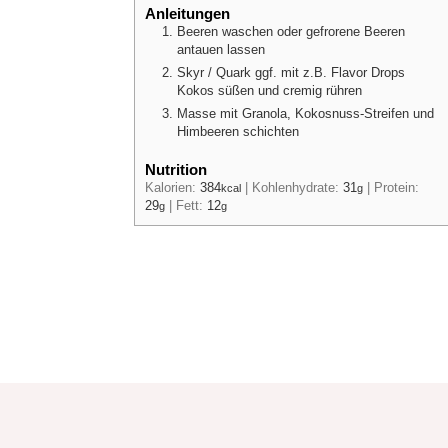
Anleitungen
Beeren waschen oder gefrorene Beeren
antauen lassen
Skyr / Quark ggf. mit z.B. Flavor Drops
Kokos süßen und cremig rühren
Masse mit Granola, Kokosnuss-Streifen und
Himbeeren schichten
Nutrition
Kalorien:
384
|
Kohlenhydrate:
31
|
Protein:
kcal
g
29
|
Fett:
12
g
g