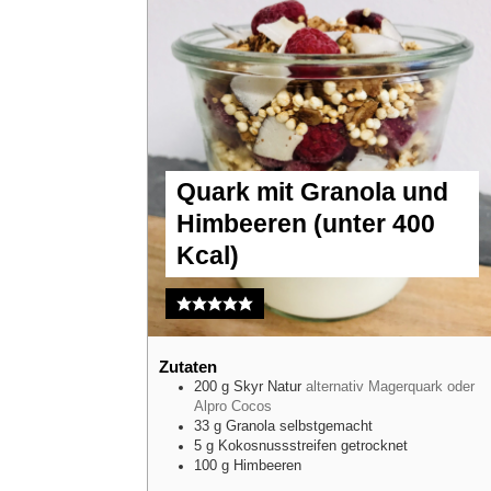
Quark mit Granola und
Himbeeren (unter 400
Kcal)
Zutaten
200
g
Skyr Natur
alternativ Magerquark oder
Alpro Cocos
33
g
Granola selbstgemacht
5
g
Kokosnussstreifen getrocknet
100
g
Himbeeren