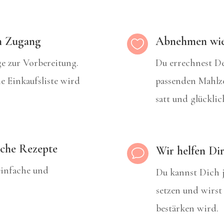
en Zugang
Abnehmen wie 

age zur Vorbereitung.
Du errechnest De
 Einkaufsliste wird
passenden Mahlze
satt und glückli
iche Rezepte
Wir helfen Dir
v
 einfache und
Du kannst Dich 
setzen und wirst
bestärken wird.