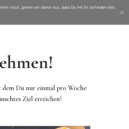
hin nutzt, gehen wir davon aus, dass Du mit ihr zufrieden bist.
e
So funktioniert´s
Unsere Rezepte
Mitgliederbereich
nehmen!
it dem Du nur einmal pro Woche
nschtes Ziel erreichen!